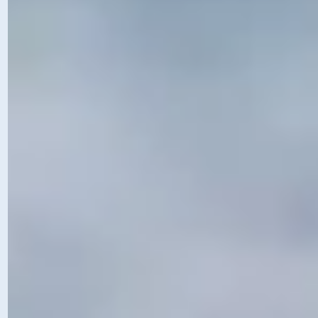
UN ACCOMPAGNEMENT TOURNÉ VERS LE
RÉSULTAT
Chaque individu, équipe ou organisation a des
besoins différents, et AJT Performances
propose un accompagnement sur mesure,
pensé pour optimiser la performance tout en
respectant le bien-être de chacun. De la
gestion du stress à la cohésion d'équipe, nous
adaptons notre accompagnement pour
maximiser le potentiel de nos clients.
MÉTHODES SCIENTIFIQUES & EXPÉRIENCE
DE TERRAIN
Porté par plus de 20 ans d'expérience et des
formations pointues, AJT Performances utilise
des outils validés par la science, appliqués au