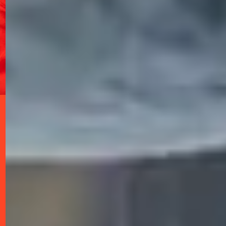
AJT : votre guide vers la
performance
Chez AJT Performances, nous croyons
fermement que la performance durable
repose sur un équilibre entre bien-être et
excellence, que ce soit dans le monde du
sport de haut niveau ou dans l'environnement