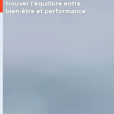
trouver l’équilibre entre
bien-être et performance
NOTRE APPROCHE
UN LIEN PROFOND ENTRE LE SPORT ET
L'ENTREPRISE
AJT Performances se distingue par son
approche unique qui conjugue préparation
mentale pour les sportifs et coaching
professionnel pour les entreprises. Que ce soit
pour un athlète de haut niveau ou un
dirigeant, nous adaptons nos méthodes pour
répondre aux exigences spécifiques de
chaque univers, garantissant des résultats
concrets et mesurables.