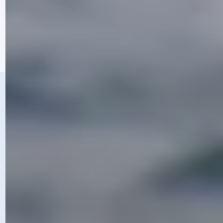
résultats prouvés, AJT Performances est
fier de contribuer à leurs réussites et
transformations durables.