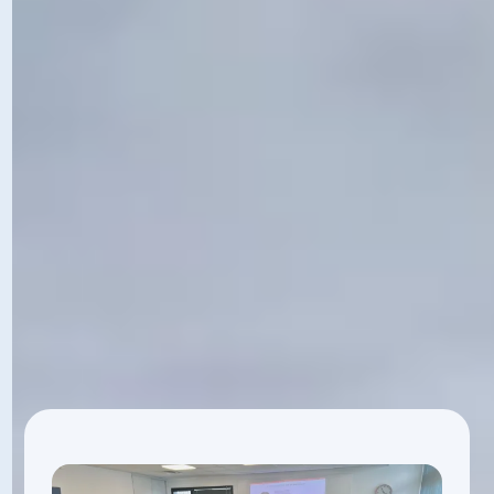
quotidien par Anne-Julie Briend Pelé et
Thierry Briend.
Notre savoir-faire allie théorie et pratique,
pour des interventions efficaces basées sur
des techniques de pointe en préparation
mentale et coaching.
DÉCOUVREZ
+
L'ÉQUIPE AJT