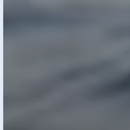
LES ACTUS D'AJT
Ne manquez rien des dernières
nouveautés d'AJTperformances !
Que ce soit pour découvrir nos
événements, suivre nos
interventions en entreprise ou en
sport de haut niveau, ou encore
profiter de conseils inspirants, ne