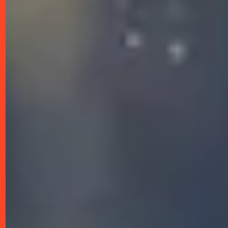
professionnel. Basés en Bretagne et portés
par
une expérience de plus de 20 ans
, nous
proposons un accompagnement sur mesure
en préparation mentale, coaching
professionnel, et développement de la
performance pour les sportifs, dirigeants et
équipes.
Notre mission est de permettre à chacun de
révéler son plein potentiel
. Nous
accompagnons les sportifs pour renforcer
leur résilience mentale, les chefs d'entreprise
pour affiner leur leadership, et les équipes
pour développer une cohésion et une
efficacité optimales.
Grâce à des méthodes éprouvées, nous
abordons des thématiques clés telles que la